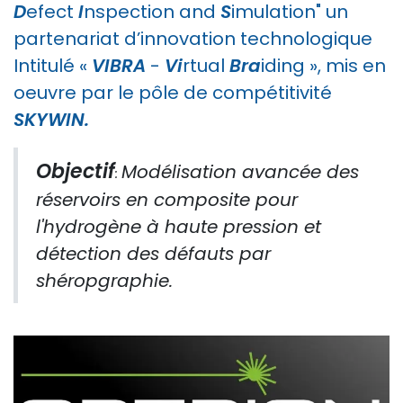
D
efect
I
nspection and
S
imulation" un
partenariat d’innovation technologique
Intitulé «
VIBRA
-
Vi
rtual
Bra
iding », mis en
oeuvre par le pôle de compétitivité
SKYWIN.
Objectif
Modélisation avancée des
:
réservoirs en composite pour
l'hydrogène à haute pression et
détection des défauts par
shéropgraphie.