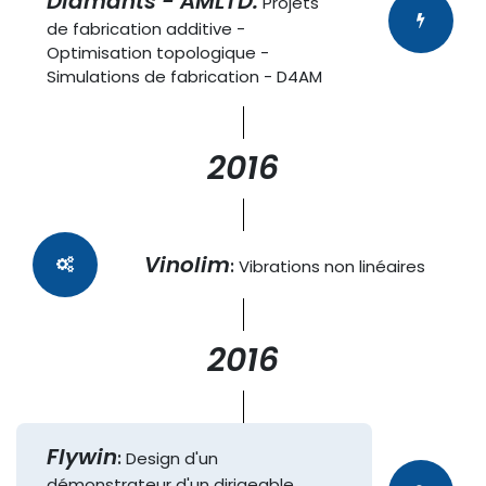
Diamants - AMLTD:
Projets
de fabrication additive -
Optimisation topologique -
Simulations de fabrication - D4AM
2016
Vinolim
:
Vibrations non linéaires
2016
Flywin
:
Design d'un
démonstrateur d'un dirigeable